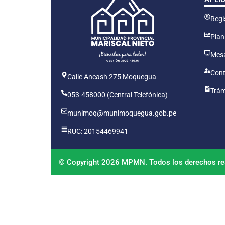
Regis
Plan
Mesa
Cont
Calle Ancash 275 Moquegua
Trám
053-458000 (Central Telefónica)
munimoq@munimoquegua.gob.pe
RUC: 20154469941
© Copyright 2026 MPMN. Todos los derechos re