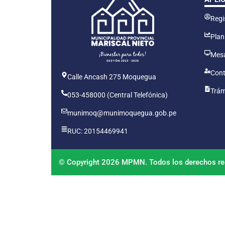
Regis
Plan
Mesa
Cont
Calle Ancash 275 Moquegua
Trám
053-458000 (Central Telefónica)
munimoq@munimoquegua.gob.pe
RUC: 20154469941
© Copyright 2026 MPMN. Todos los derechos re