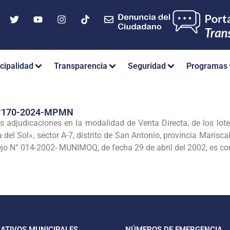
cipalidad
Transparencia
Seguridad
Programas
°170-2024-MPMN
s adjudicaciones en la modalidad de Venta Directa, de los lot
 del Sol», sector A-7, distrito de San Antonio, provincia Maris
ejo N° 014-2002- MUNIMOQ, de fecha 29 de abril del 2002, es con
CATIVOS MUNICIPALES
NÚMEROS DE EMERGENCIA