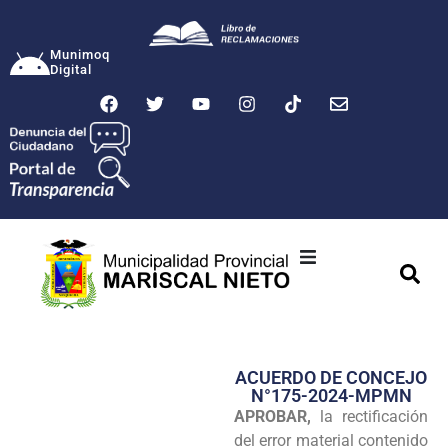
Munimoq
Digital
Ciudad
Municipalidad
ACUERDO DE CONCEJO
Transparencia
N°175-2024-MPMN
APROBAR,
la rectificación
Seguridad
del error material contenido