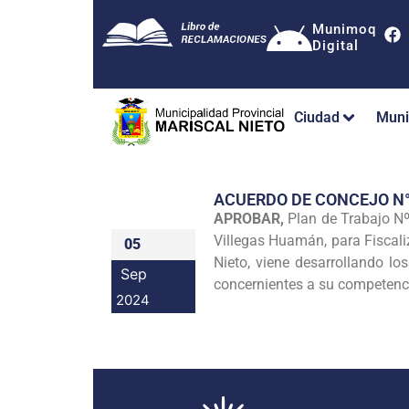
Munimoq
Digital
Ciudad
Muni
ACUERDO DE CONCEJO N
APROBAR,
Plan de Trabajo Nº
Villegas Huamán, para Fiscaliz
05
Nieto, viene desarrollando l
Sep
concernientes a su competenc
2024