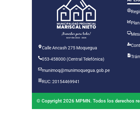
Regis
Plan
Mesa
Cont
Calle Ancash 275 Moquegua
Trám
053-458000 (Central Telefónica)
munimoq@munimoquegua.gob.pe
RUC: 20154469941
© Copyright 2026 MPMN. Todos los derechos re