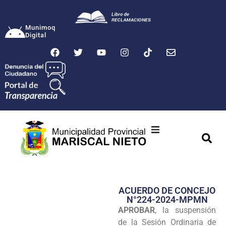
Munimoq
Digital
Ciudad
Municipalidad
ACUERDO DE CONCEJO
Transparencia
N°224-2024-MPMN
APROBAR
, la suspensión
Seguridad
de la Sesión Ordinaria de