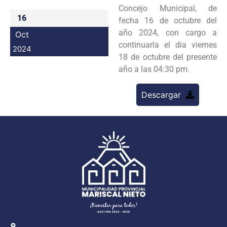
Concejo Municipal, de
Programas
16
fecha 16 de octubre del
año 2024, con cargo a
Oct
Intranet
continuarla el dia viernes
2024
18 de octubre del presente
año a las 04:30 pm.
Descargar