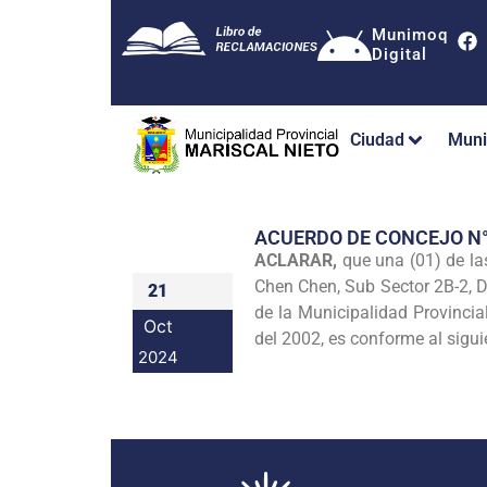
Munimoq
Digital
Ciudad
Muni
ACUERDO DE CONCEJO N
ACLARAR,
que una (01) de las
Chen Chen, Sub Sector 2B-2, D
21
de la Municipalidad Provinci
Oct
del 2002, es conforme al siguie
2024