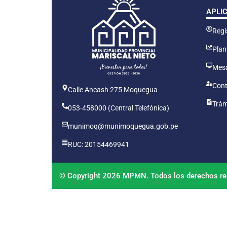
APLI
Regis
Plan
Mesa
Cont
Calle Ancash 275 Moquegua
Trám
053-458000 (Central Telefónica)
munimoq@munimoquegua.gob.pe
RUC: 20154469941
© Copyright 2026 MPMN. Todos los derechos re