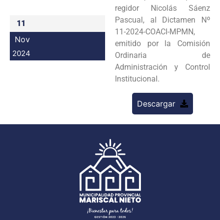
regidor Nicolás Sáenz
Programas
Pascual, al Dictamen Nº
11
11-2024-COACI-MPMN,
Intranet
Nov
emitido por la Comisión
2024
Ordinaria de
Administración y Control
Institucional.
Descargar