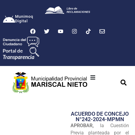
Munimoq
Digital
Ciudad
Municipalidad
ACUERDO DE CONCEJO
Transparencia
N°242-2024-MPMN
APROBAR,
la Cuestión
Seguridad
Previa planteada por el