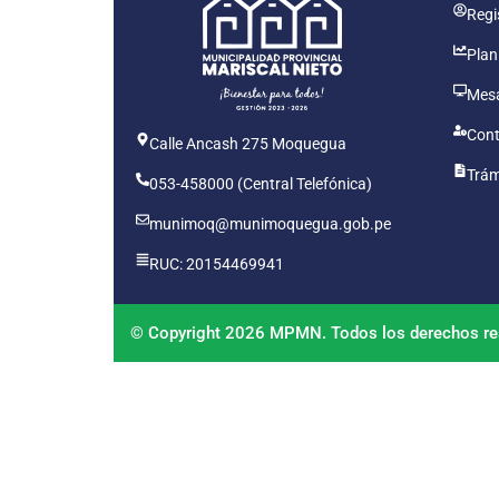
Regis
Plan
Mesa
Cont
Calle Ancash 275 Moquegua
Trám
053-458000 (Central Telefónica)
munimoq@munimoquegua.gob.pe
RUC: 20154469941
© Copyright 2026 MPMN. Todos los derechos re