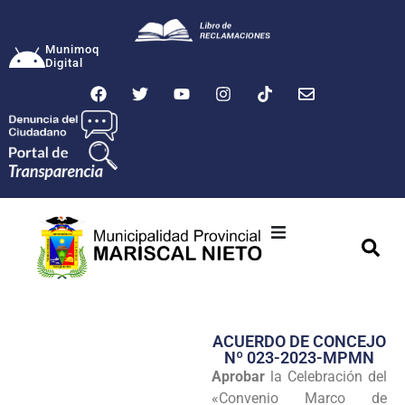
Munimoq
Digital
Ciudad
Municipalidad
ACUERDO DE CONCEJO
Transparencia
Nº 023-2023-MPMN
Aprobar
la Celebración del
Seguridad
«Convenio Marco de