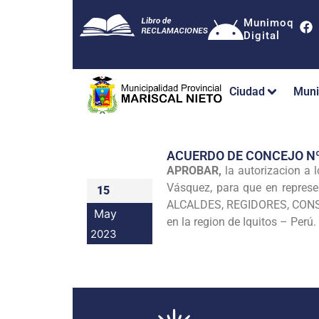
Munimoq
Digital
Ciudad
Muni
ACUERDO DE CONCEJO N
APROBAR,
la autorizacion a 
Vásquez, para que en represe
15
ALCALDES, REGIDORES, CONSEJ
May
en la region de Iquitos – Perú.
2023