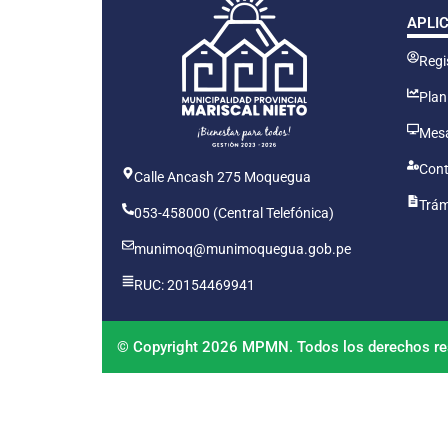
APLI
Regis
Plan
Mesa
Cont
Calle Ancash 275 Moquegua
Trám
053-458000 (Central Telefónica)
munimoq@munimoquegua.gob.pe
RUC: 20154469941
© Copyright 2026 MPMN. Todos los derechos re