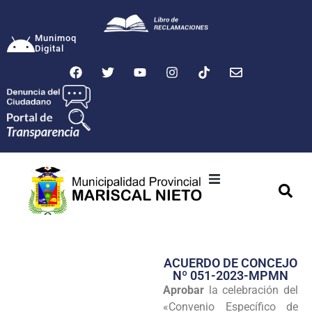
Munimoq
Digital
Ciudad
Municipalidad
ACUERDO DE CONCEJO
Transparencia
Nº 051-2023-MPMN
Aprobar
la celebración del
Seguridad
«Convenio Específico de