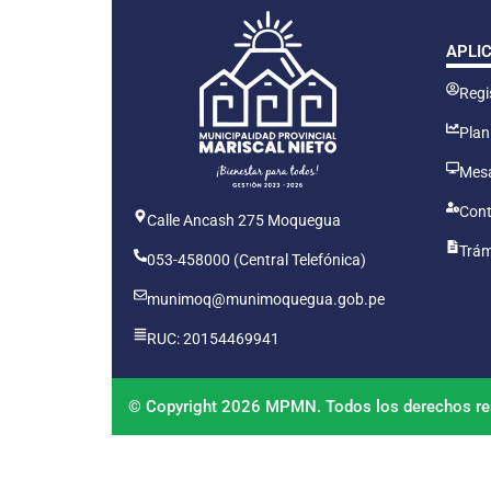
APLI
Regis
Plan
Mesa
Cont
Calle Ancash 275 Moquegua
Trám
053-458000 (Central Telefónica)
munimoq@munimoquegua.gob.pe
RUC: 20154469941
© Copyright 2026 MPMN. Todos los derechos re