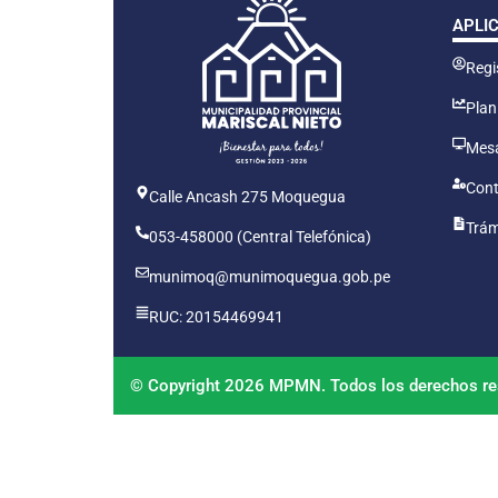
APLI
Regis
Plan
Mesa
Cont
Calle Ancash 275 Moquegua
Trám
053-458000 (Central Telefónica)
munimoq@munimoquegua.gob.pe
RUC: 20154469941
© Copyright 2026 MPMN. Todos los derechos re