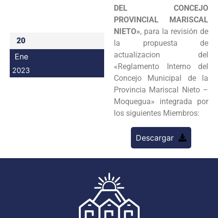
DEL CONCEJO
Programas
PROVINCIAL MARISCAL
NIETO»
, para la revisión de
Intranet
20
la propuesta de
actualizacion del
Ene
«Reglamento Interno del
2023
Concejo Municipal de la
Provincia Mariscal Nieto –
Moquegua» integrada por
los siguientes Miembros:
Descargar