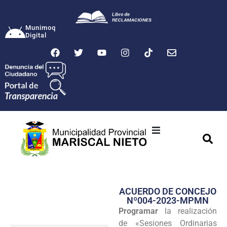
Munimoq
Digital
Ciudad
Municipalidad
ACUERDO DE CONCEJO
Transparencia
Nº004-2023-MPMN
Programar
la realización
Seguridad
de «Sesiones Ordinarias