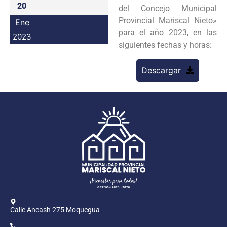
20
del Concejo Municipal
Programas
Provincial Mariscal Nieto»
Ene
para el año 2023, en las
Intranet
2023
siguientes fechas y horas:
Descargar
Calle Ancash 275 Moquegua