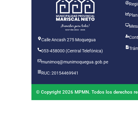
Regis
Plan
Mesa
Cont
Calle Ancash 275 Moquegua
Trám
053-458000 (Central Telefónica)
munimoq@munimoquegua.gob.pe
RUC: 20154469941
© Copyright 2026 MPMN. Todos los derechos re