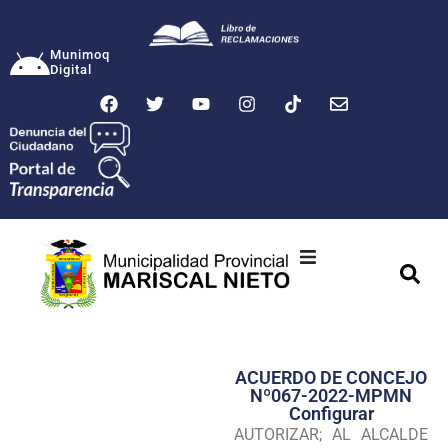
Munimoq
Digital
Ciudad
Municipalidad
ACUERDO DE CONCEJO
Transparencia
Nº067-2022-MPMN
Configurar
Seguridad
AUTORIZAR; AL ALCALDE