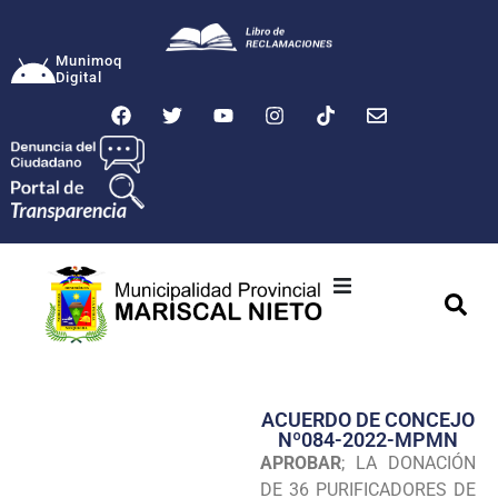
Munimoq
Digital
Ciudad
Municipalidad
ACUERDO DE CONCEJO
Transparencia
Nº084-2022-MPMN
APROBAR
; LA DONACIÓN
Seguridad
DE 36 PURIFICADORES DE