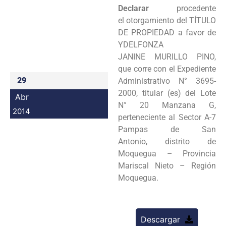
Declarar
procedente
Programas
el
otorgamiento del TÍTULO
DE PROPIEDAD a favor de
Intranet
YDELFONZA
JANINE
MURILLO PINO,
que corre con el Expediente
29
Administrativo N° 3695-
2000, titular (es)
del Lote
Abr
N° 20 Manzana G,
2014
perteneciente al Sector A-7
Pampas de San
Antonio,
distrito de
Moquegua – Provincia
Mariscal Nieto – Región
Moquegua.
Descargar