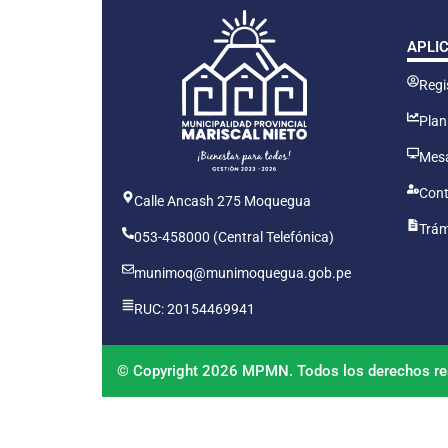
APLI
Regis
Plan
Mesa
Cont
Calle Ancash 275 Moquegua
Trám
053-458000 (Central Telefónica)
munimoq@munimoquegua.gob.pe
RUC: 20154469941
© Copyright 2026 MPMN. Todos los derechos re