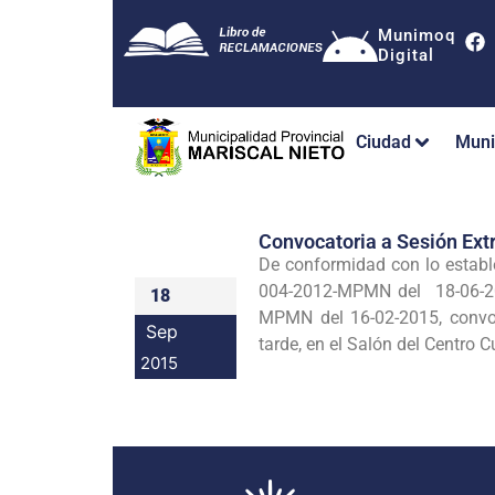
Munimoq
Digital
Ciudad
Muni
Convocatoria a Sesión Ext
De conformidad con lo establ
004-2012-MPMN del 18-06-20
18
MPMN del 16-02-2015, convoco
Sep
tarde, en el Salón del Centro 
2015