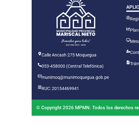
APLI
Regis
Plan
Mesa
Cont
Calle Ancash 275 Moquegua
Trám
053-458000 (Central Telefónica)
munimoq@munimoquegua.gob.pe
RUC: 20154469941
© Copyright 2026 MPMN. Todos los derechos re