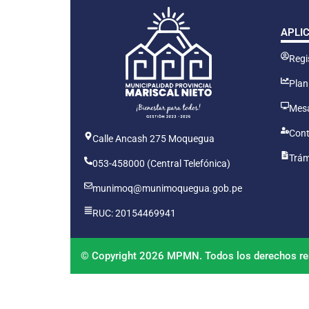
APLI
Regis
Plan
Mesa
Cont
Calle Ancash 275 Moquegua
Trám
053-458000 (Central Telefónica)
munimoq@munimoquegua.gob.pe
RUC: 20154469941
© Copyright 2026 MPMN. Todos los derechos re