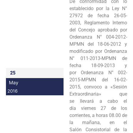
De conformidad con lo
Programas
establecido por la Ley N°
27972 de fecha 26-05-
Intranet
2003, Reglamento Interno
del Concejo aprobado por
Ordenanza N° 004-2012-
MPMN del 18-06-2012 y
modificado por Ordenanza
N° 011-2013-MPMN de
fecha 18-09-2013 y
por Ordenanza N° 002-
25
2015-MPMN del 16-02-
May
2015, convoco a «Sesión
2016
Extraordinaria» que
se llevará a cabo el
día viernes 27 de los
corrientes, a horas 08.00 de
la mañana, en el
Salón Consistorial de la