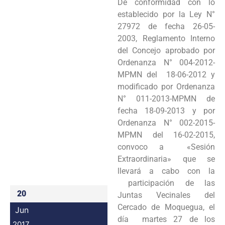
De conformidad con lo
Programas
establecido por la Ley N°
27972 de fecha 26-05-
Intranet
2003, Reglamento Interno
del Concejo aprobado por
Ordenanza N° 004-2012-
MPMN del 18-06-2012 y
modificado por Ordenanza
N° 011-2013-MPMN de
fecha 18-09-2013 y por
Ordenanza N° 002-2015-
MPMN del 16-02-2015,
convoco a «Sesión
Extraordinaria» que se
llevará a cabo con la
participación de las
20
Juntas Vecinales del
Cercado de Moquegua, el
Jun
día martes 27 de los
2017