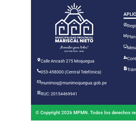
APLI
Regis
Plan
Mesa
Cont
Calle Ancash 275 Moquegua
Trám
053-458000 (Central Telefónica)
munimoq@munimoquegua.gob.pe
RUC: 20154469941
© Copyright 2026 MPMN. Todos los derechos re