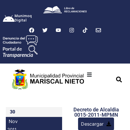
Munimoq
Digital
Ciudad
Municipalidad
Decreto de Alcaldia
Transparencia
30
0015-2011-MPMN
Nov
Descargar
Seguridad
2011