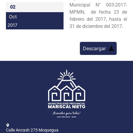
Municipal N° 003-2017-
02
Programas
MPMN, de fecha 23 de
Oct
febrero del 2017, hasta el
Intranet
2017
31 de diciembre del 2017.
Descargar
Calle Ancash 275 Moquegua