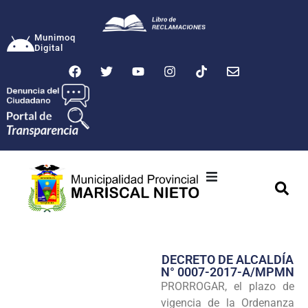
Munimoq
Digital
Ciudad
Municipalidad
DECRETO DE ALCALDÍA
Transparencia
N° 0007-2017-A/MPMN
PRORROGAR, el plazo de
Seguridad
vigencia de la Ordenanza