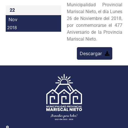
Municipalidad Provincial
Programas
22
Mariscal Nieto, el día Lunes
26 de Noviembre del 2018,
Nov
Intranet
por conmemorarse el 477
2018
Aniversario de la Provincia
Mariscal Nieto.
Descargar