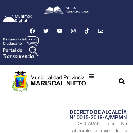
Munimoq
Digital
Ciudad
Municipalidad
DECRETO DE ALCALDÍA
Transparencia
N° 0015-2018-A/MPMN
DECLARAR, día No
Seguridad
Laborable a nivel de la