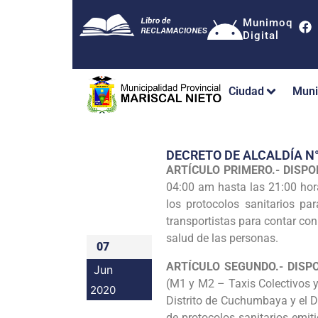
Munimoq
Digital
Ciudad
Muni
DECRETO DE ALCALDÍA N
ARTÍCULO PRIMERO.- DISP
04:00 am hasta las 21:00 hora
los protocolos sanitarios pa
transportistas para contar con
salud de las personas.
07
ARTÍCULO SEGUNDO.- DIS
Jun
(M1 y M2 – Taxis Colectivos y
2020
Distrito de Cuchumbaya y el Di
de protocolos sanitarios emit