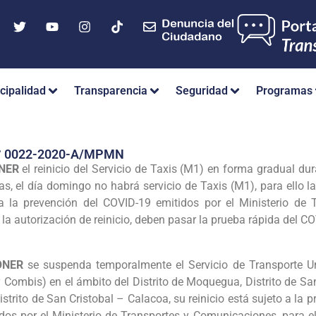
cipalidad
Transparencia
Seguridad
Programas
° 0022-2020-A/MPMN
ONER
el reinicio del Servicio de Taxis (M1) en forma gradual du
s, el día domingo no habrá servicio de Taxis (M1), para ello l
ra la prevención del COVID-19 emitidos por el Ministerio de
 la autorización de reinicio, deben pasar la prueba rápida del CO
PONER
se suspenda temporalmente el Servicio de Transporte U
 Combis) en el ámbito del Distrito de Moquegua, Distrito de Sam
strito de San Cristobal – Calacoa, su reinicio está sujeto a la
idos por el Ministerio de Transportes y Comunicaciones, para el