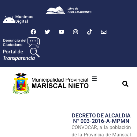
Munimoq
Digital
Ciudad
Municipalidad
DECRETO DE ALCALDIA
Transparencia
N° 003-2016-A-MPMN
CONVOCAR, a la población
Seguridad
de la Provincia de Mariscal