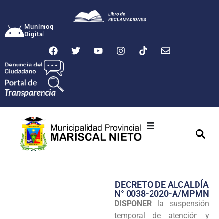
Munimoq
Digital
Ciudad
Municipalidad
DECRETO DE ALCALDÍA
Transparencia
N° 0038-2020-A/MPMN
DISPONER
la suspensión
Seguridad
temporal de atención y