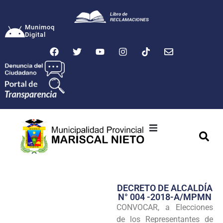
Munimoq
Digital
Ciudad
Municipalidad
DECRETO DE ALCALDÍA
Transparencia
N° 004 -2018-A/MPMN
CONVOCAR, a Elecciones
Seguridad
de los Representantes de