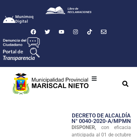
Munimoq
Digital
Ciudad
Municipalidad
DECRETO DE ALCALDÍA
Transparencia
N° 0040-2020-A/MPMN
DISPONER,
con eficacia
Seguridad
anticipada al 01 de octubre