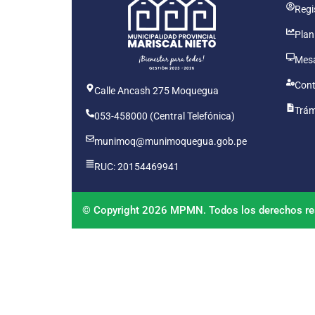
Regis
Plan
Mesa
Cont
Calle Ancash 275 Moquegua
Trám
053-458000 (Central Telefónica)
munimoq@munimoquegua.gob.pe
RUC: 20154469941
© Copyright 2026 MPMN. Todos los derechos re