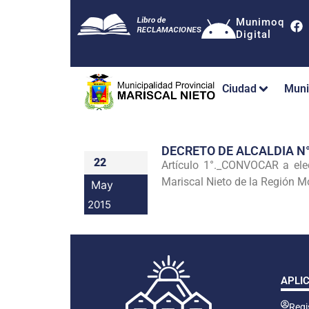
Munimoq
Digital
Ciudad
Muni
DECRETO DE ALCALDIA N
22
Artículo 1°._CONVOCAR a ele
Mariscal Nieto de la Región M
May
2015
APLI
Regis