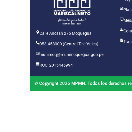
Plan
Mesa
Cont
Calle Ancash 275 Moquegua
Trám
053-458000 (Central Telefónica)
munimoq@munimoquegua.gob.pe
RUC: 20154469941
© Copyright 2026 MPMN. Todos los derechos re