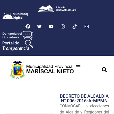
Munimoq
Digital
Ciudad
Municipalidad
DECRETO DE ALCALDIA
Transparencia
N° 006-2016-A-MPMN
CONVOCAR a elecciones
Seguridad
de Alcalde y Regidores del