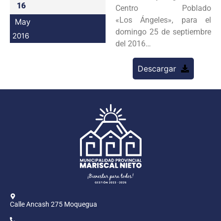
16
Centro Poblado
Programas
«Los Ángeles», para el
May
domingo 25 de septiembre
Intranet
2016
del 2016…
Descargar
Calle Ancash 275 Moquegua