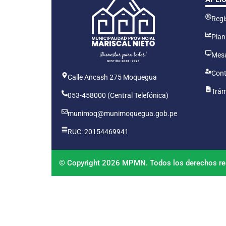
Regis
Plan
Mesa
Cont
Calle Ancash 275 Moquegua
Trám
053-458000 (Central Telefónica)
munimoq@munimoquegua.gob.pe
RUC: 20154469941
© Copyright 2026 MPMN. Todos los derechos re