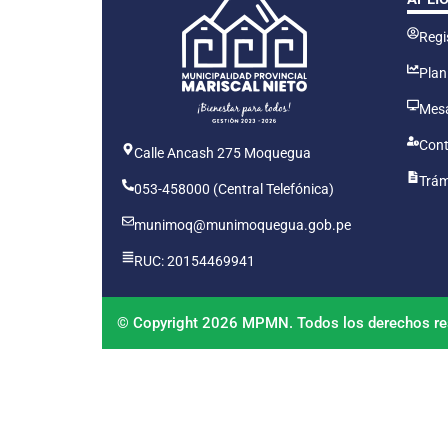
Regis
Plan
Mesa
Cont
Calle Ancash 275 Moquegua
Trám
053-458000 (Central Telefónica)
munimoq@munimoquegua.gob.pe
RUC: 20154469941
© Copyright 2026 MPMN. Todos los derechos re