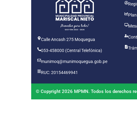
Regis
Plan
Mesa
Cont
Calle Ancash 275 Moquegua
Trám
053-458000 (Central Telefónica)
munimoq@munimoquegua.gob.pe
RUC: 20154469941
© Copyright 2026 MPMN. Todos los derechos re