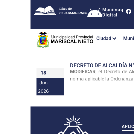
Munimoq
Digital
Ciudad
Muni
DECRETO DE ALCALDÍA N
MODIFICAR,
el Decreto de A
18
norma aplicable la Ordenanza
Jun
2026
APLI