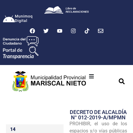
Munimoq
Digital
Ciudad
Municipalidad
DECRETO DE ALCALDÍA
Transparencia
N° 012-2019-A/MPMN
PROHIBIR, el uso de los
Seguridad
14
espacios y/o vías públicas