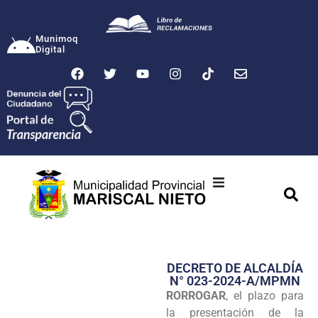
Munimoq
Digital
Ciudad
Municipalidad
DECRETO DE ALCALDÍA
Transparencia
N° 023-2024-A/MPMN
RORROGAR
, el plazo para
Seguridad
la presentación de la