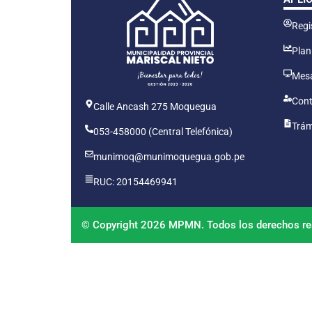
Regis
Plan
Mesa
Cont
Calle Ancash 275 Moquegua
Trám
053-458000 (Central Telefónica)
munimoq@munimoquegua.gob.pe
RUC: 20154469941
© Copyright 2026 MPMN. Todos los derechos re