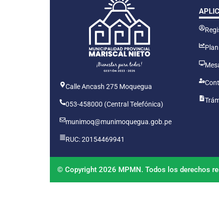
APLI
Regis
Plan
Mesa
Cont
Calle Ancash 275 Moquegua
Trám
053-458000 (Central Telefónica)
munimoq@munimoquegua.gob.pe
RUC: 20154469941
© Copyright 2026 MPMN. Todos los derechos re