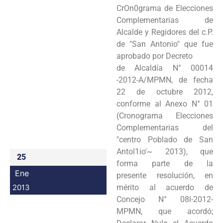
CrOn0grama de
Elecciones
Programas
Complementarias de
Alcalde y Regidores del c.P.
Intranet
de "San Antonio" que fue
aprobado por Decreto
de Alcaldía N° 00014
-2012-A/MPMN, de fecha
22 de octubre 2012,
conforme al Anexo N° 01
(Cronograma
Elecciones
Complementarias del
"centro Poblado de San
Antol1io'~ 2013), que
25
forma parte de la
Ene
presente
resolución, en
2013
mérito al acuerdo de
Concejo N° 08l-2012-
MPMN, que acordó;