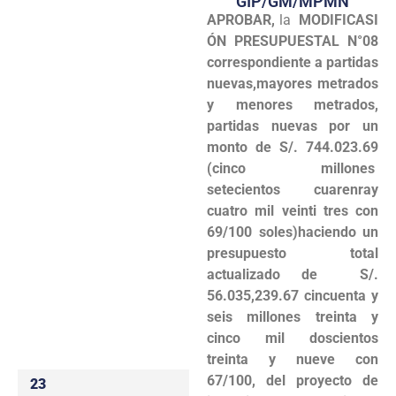
GIP/GM/MPMN
APROBAR,
la
MODIFICASI
Programas
ÓN PRESUPUESTAL N°08
Intranet
correspondiente a partidas
nuevas,mayores metrados
y menores metrados,
partidas nuevas por un
monto de S/. 744.023.69
(cinco millones
setecientos cuarenray
cuatro mil veinti tres con
69/100 soles)haciendo un
presupuesto total
actualizado de S/.
56.035,239.67 cincuenta y
seis millones treinta y
cinco mil doscientos
treinta y nueve con
67/100, del proyecto de
23