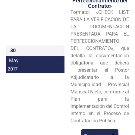
Perfeccionamiento del
Contrato»
Programas
Formato: «CHECK LIST
PARA LA VERIFICACIÓN DE
Intranet
LA DOCUMENTACIÓN
PRESENTADA PARA EL
PERFECCIONAMIENTO
DEL CONTRATO», que
30
detalla la documentación
May
obligatoria que deberá
2017
presentar el Postor
Adjudicatario a la
Municipalidad Provincial
Mariscal Nieto, conforme al
Plan para la
Implementación del Control
Interno en el Proceso de
Contratación Pública.