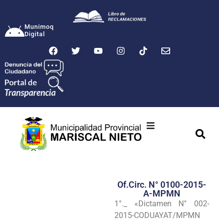
Munimoq
Digital
Ciudad
Municipalidad
Of.Circ. N° 0100-2015-
Transparencia
A-MPMN
1°._ «Dictamen N° 002-
Seguridad
2015-CODUAYAT/MPMN