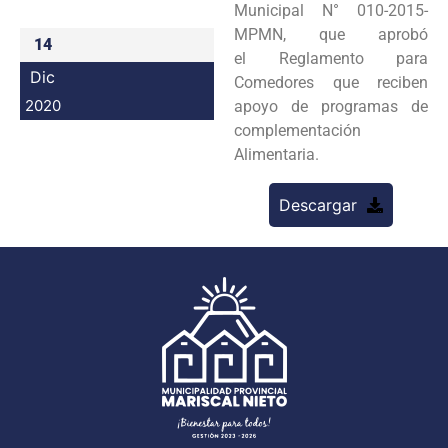
Municipal N° 010-2015-
Programas
MPMN, que aprobó
14
el Reglamento para
Intranet
Dic
Comedores que reciben
2020
apoyo de programas de
complementación
Alimentaria.
Descargar