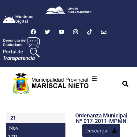
Munimoq
Digital
Ciudad
Municipalidad
Ordenanza Municipal
Transparencia
21
Nº 017-2011-MPMN
Nov
Descargar
Seguridad
2011